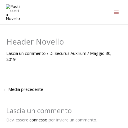
F
F
Vai
a
a
al
s
s
contenuto
c
c
i
i
a
a
d
d
Header Novello
i
i
p
p
Lascia un commento
/ Di
Securus Auxilium
/
Maggio 30,
r
r
2019
e
e
z
z
z
z
o
o
:
:
←
Media precedente
d
d
a
a
€
€
Lascia un commento
2
3
Devi essere
connesso
per inviare un commento.
3
5