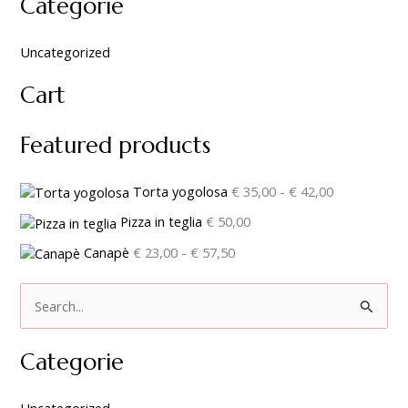
Categorie
Uncategorized
Cart
Featured products
Torta yogolosa
€
35,00
-
€
42,00
Pizza in teglia
€
50,00
Canapè
€
23,00
-
€
57,50
C
e
Categorie
r
c
Uncategorized