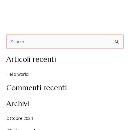
,
,
0
0
0
0
a
a
€
€
5
4
C
7
2
,
,
e
5
0
Articoli recenti
r
0
0
c
Hello world!
a
:
Commenti recenti
Archivi
Ottobre 2024