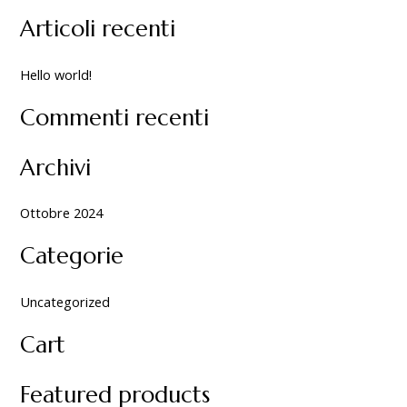
,
,
e
0
0
Articoli recenti
r
0
0
c
a
a
Hello world!
€
€
a
:
Commenti recenti
5
4
7
2
,
,
Archivi
5
0
0
0
Ottobre 2024
Categorie
Uncategorized
Cart
Featured products