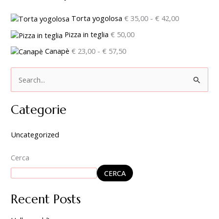
Torta yogolosa
€
35,00
-
€
42,00
Pizza in teglia
€
50,00
Canapè
€
23,00
-
€
57,50
C
e
Categorie
r
c
Uncategorized
a
:
Cerca
CERCA
Recent Posts